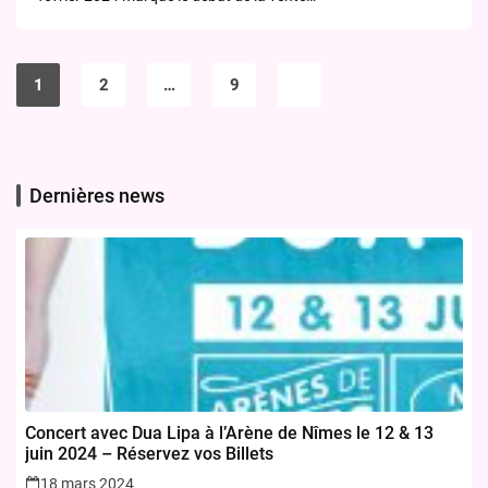
Pagination
des
1
2
…
9
publications
Dernières news
Concert avec Dua Lipa à l’Arène de Nîmes le 12 & 13
juin 2024 – Réservez vos Billets
18 mars 2024