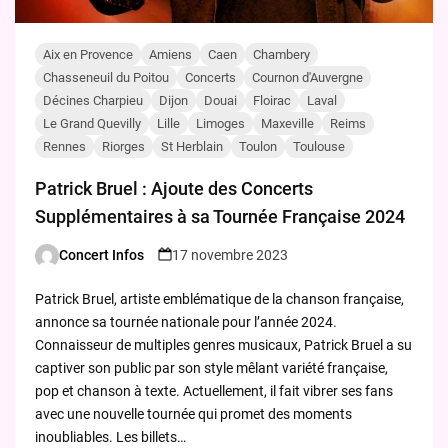
Aix en Provence
Amiens
Caen
Chambery
Chasseneuil du Poitou
Concerts
Cournon d'Auvergne
Décines Charpieu
Dijon
Douai
Floirac
Laval
Le Grand Quevilly
Lille
Limoges
Maxeville
Reims
Rennes
Riorges
St Herblain
Toulon
Toulouse
Patrick Bruel : Ajoute des Concerts
Supplémentaires à sa Tournée Française 2024
Concert Infos
17 novembre 2023
Posted
by
Patrick Bruel, artiste emblématique de la chanson française,
annonce sa tournée nationale pour l’année 2024.
Connaisseur de multiples genres musicaux, Patrick Bruel a su
captiver son public par son style mêlant variété française,
pop et chanson à texte. Actuellement, il fait vibrer ses fans
avec une nouvelle tournée qui promet des moments
inoubliables. Les billets…