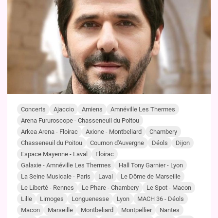
Concerts
Ajaccio
Amiens
Amnéville Les Thermes
Arena Fururoscope - Chasseneuil du Poitou
Arkea Arena - Floirac
Axione - Montbeliard
Chambery
Chasseneuil du Poitou
Cournon d'Auvergne
Déols
Dijon
Espace Mayenne - Laval
Floirac
Galaxie - Amnéville Les Thermes
Hall Tony Garnier - Lyon
La Seine Musicale - Paris
Laval
Le Dôme de Marseille
Le Liberté - Rennes
Le Phare - Chambery
Le Spot - Macon
Lille
Limoges
Longuenesse
Lyon
MACH 36 - Déols
Macon
Marseille
Montbeliard
Montpellier
Nantes