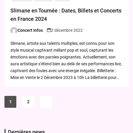
Slimane en Tournée : Dates, Billets et Concerts
en France 2024
Concert Infos
2 décembre 2022
Posted
by
Slimane, artiste aux talents multiples, est connu pour son
style musical captivant mêlant pop et soul, capturant les
émotions avec des paroles poignantes. Actuellement, son
aura artistique s’étend bien au-delà de ses performances live,
captivant des foules avec une énergie inégalée. Billetterie :
Mise en Vente le 2 Décembre 2023 à 10h La billetterie pour…
Pagination
des
1
2
publications
Dernières news