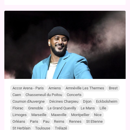
Accor Arena - Paris
Amiens
Amnéville Les Thermes
Brest
Caen
Chasseneuil du Poitou
Concerts
Cournon d'Auvergne
Décines Charpieu
Dijon
Eckbolsheim
Floirac
Grenoble
Le Grand Quevilly
Le Mans
Lille
Limoges
Marseille
Maxeville
Montpellier
Nice
Orléans
Paris
Pau
Reims
Rennes
St Etienne
St Herblain
Toulouse
Trélazé