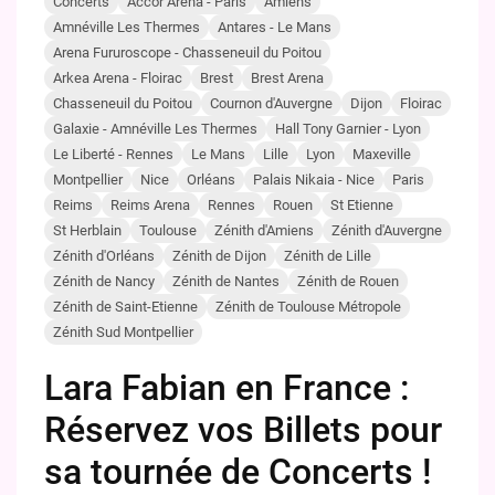
Concerts
Accor Arena - Paris
Amiens
Amnéville Les Thermes
Antares - Le Mans
Arena Fururoscope - Chasseneuil du Poitou
Arkea Arena - Floirac
Brest
Brest Arena
Chasseneuil du Poitou
Cournon d'Auvergne
Dijon
Floirac
Galaxie - Amnéville Les Thermes
Hall Tony Garnier - Lyon
Le Liberté - Rennes
Le Mans
Lille
Lyon
Maxeville
Montpellier
Nice
Orléans
Palais Nikaia - Nice
Paris
Reims
Reims Arena
Rennes
Rouen
St Etienne
St Herblain
Toulouse
Zénith d'Amiens
Zénith d'Auvergne
Zénith d'Orléans
Zénith de Dijon
Zénith de Lille
Zénith de Nancy
Zénith de Nantes
Zénith de Rouen
Zénith de Saint-Etienne
Zénith de Toulouse Métropole
Zénith Sud Montpellier
Lara Fabian en France :
Réservez vos Billets pour
sa tournée de Concerts !