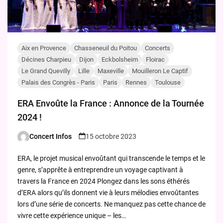
Aix en Provence
Chasseneuil du Poitou
Concerts
Décines Charpieu
Dijon
Eckbolsheim
Floirac
Le Grand Quevilly
Lille
Maxeville
Mouilleron Le Captif
Palais des Congrès - Paris
Paris
Rennes
Toulouse
ERA Envoûte la France : Annonce de la Tournée
2024 !
Concert Infos
15 octobre 2023
Posted
by
ERA, le projet musical envoûtant qui transcende le temps et le
genre, s’apprête à entreprendre un voyage captivant à
travers la France en 2024 Plongez dans les sons éthérés
d’ERA alors qu’ils donnent vie à leurs mélodies envoûtantes
lors d’une série de concerts. Ne manquez pas cette chance de
vivre cette expérience unique – les…