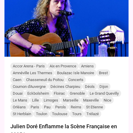
Accor Arena - Paris
Aix en Provence
Amiens
Amnéville Les Thermes
Boulazac Isle Manoire
Brest
Caen
Chasseneuil du Poitou
Concerts
Cournon d'Auvergne
Décines Charpieu
Déols
Dijon
Douai
Eckbolsheim
Floirac
Grenoble
Le Grand Quevilly
Le Mans
Lille
Limoges
Marseille
Maxeville
Nice
Orléans
Paris
Pau
Perols
Reims
St Etienne
St Herblain
Toulon
Toulouse
Tours
Trélazé
Julien Doré Enflamme la Scène Française en