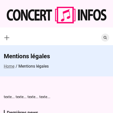
Skip
to
content
Search
for:
Mentions légales
Home
Mentions légales
texte…. texte…. texte…. texte….
Dernières news