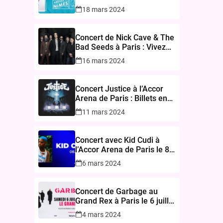
juin 2024 – Réservez vos
18 mars 2024
Billets
Concert de Nick Cave & The
Bad Seeds à Paris : Vivez
une Expérience Inoubliable
16 mars 2024
à l’Accor Arena le 17
novembre 2024
Concert Justice à l’Accor
Arena de Paris : Billets en
Vente le 15 Mars 2024
11 mars 2024
Concert avec Kid Cudi à
l’Accor Arena de Paris le 8
mars 2025
6 mars 2024
Concert de Garbage au
Grand Rex à Paris le 6 juillet
2024
4 mars 2024