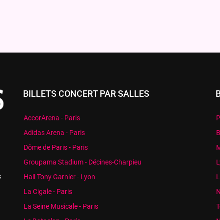
BILLETS CONCERT PAR SALLES
AccorArena - Paris
P
Adidas Arena - Paris
B
Dôme de Paris - Paris
M
Groupama Stadium - Décines-Charpieu
L
s
Hall Tony Garnier - Lyon
L
La Cigale - Paris
N
La Seine Musicale - Paris
T