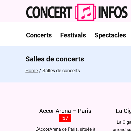
Skip
to
content
Concerts
Festivals
Spectacles
Salles de concerts
Home
Salles de concerts
Accor Arena – Paris
La Ci
57
La Ciga
L’AccorArena de Paris, située à
arrondiss