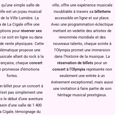
s qu’une simple salle de
ville, offre une expérience musicale
elle est un joyau musical
inoubliable à travers sa
billetterie
de la Ville Lumière. La
accessible en ligne et sur place.
e
de La Cigale offre une
Avec une programmation éclectique
’options pour
réserver ses
mettant en vedette des artistes de
e ce soit en ligne ou dans
renommée mondiale et des
de vente physiques. Cette
nouveaux talents, chaque soirée à
blématique propose une
l’Olympia promet une immersion
usicale allant du rock à la
dans l’histoire de la musique. La
rançaise, chaque
concert
réservation de billets
pour un
ne promesse d’émotions
concert à l’Olympia
représente non
fortes.
seulement une entrée à un
événement exceptionnel, mais aussi
n billet pour un concert à
une invitation à faire partie de son
’est pas simplement une
héritage musical prestigieux.
is le début d’une aventure
sein d’une salle de 1 400
a Cigale, témoignage du