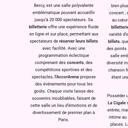
Bercy, est une salle polyvalente
bien plu
emblématique pouvant accueillir
concert ; 
jusqu’à 20 000 spectateurs. Sa
au cœur 
billetterie
offre une expérience fluide
billetteri
en ligne et sur place, permettant aux
variété d
spectateurs de
réserver leurs billets
billets
, qu
avec facilité. Avec une
des points 
programmation éclectique
salle em
comprenant des
concerts
, des
diversité m
compétitions sportives et des
chanson f
spectacles,
l’AccorArena
propose
étant u
des événements pour tous les
goûts. Chaque visite laisse des
Posséder u
souvenirs inoubliables, faisant de
La Cigale
n
cette salle un lieu d’émotions et de
entrée, ma
divertissement de premier plan à
intime au 
Paris.
places. L