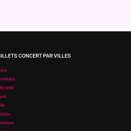
BILLETS CONCERT PAR VILLES
aris
ordeaux
arseille
yon
ille
antes
oulouse