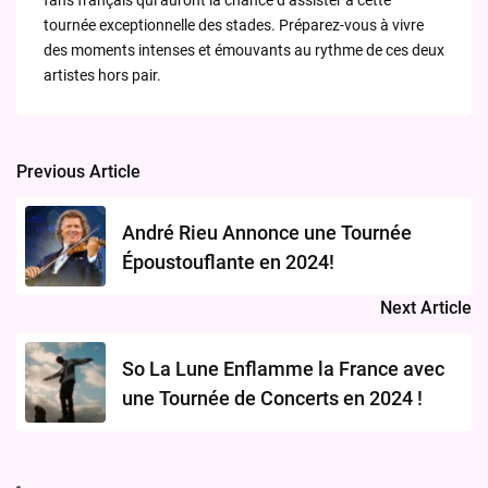
fans français qui auront la chance d’assister à cette
tournée exceptionnelle des stades. Préparez-vous à vivre
des moments intenses et émouvants au rythme de ces deux
artistes hors pair.
Previous Article
Post
navigation
André Rieu Annonce une Tournée
Époustouflante en 2024!
Next Article
So La Lune Enflamme la France avec
une Tournée de Concerts en 2024 !