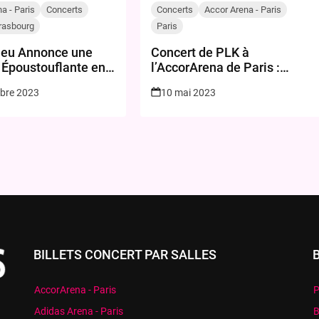
a - Paris
Concerts
Concerts
Accor Arena - Paris
rasbourg
Paris
ieu Annonce une
Concert de PLK à
 Époustouflante en
l’AccorArena de Paris :
Billets en Vente le 15 Mai
bre 2023
10 mai 2023
2023
BILLETS CONCERT PAR SALLES
AccorArena - Paris
P
Adidas Arena - Paris
B