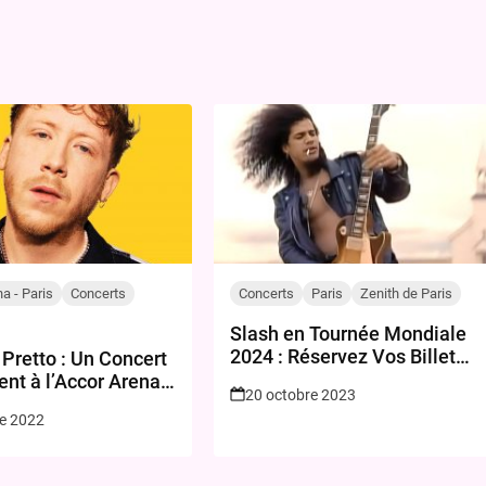
a - Paris
Concerts
Concerts
Paris
Zenith de Paris
Slash en Tournée Mondiale
2024 : Réservez Vos Billets
Pretto : Un Concert
Pour le Concert
nt à l’Accor Arena,
20 octobre 2023
Incontournable !
re 2022