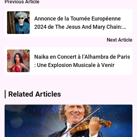
Previous Article
Post
navigation
Annonce de la Tournée Européenne
2024 de The Jesus And Mary Chain:
Des Concerts Incontournables et des
Next Article
Billets à Saisir
Naika en Concert à l’Alhambra de Paris
: Une Explosion Musicale à Venir
Related Articles