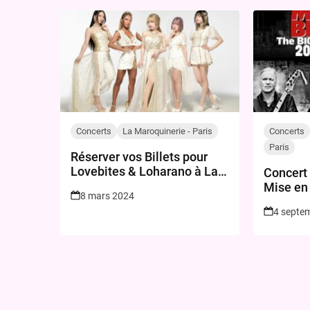
Concerts
La Maroquinerie - Paris
Concerts
Paris
Réserver vos Billets pour
Lovebites & Loharano à La
Concert 
Maroquinerie, Paris le 25
Mise en 
8 mars 2024
Juin 2024
8 Septe
4 septe