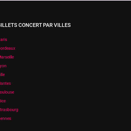
BILLETS CONCERT PAR VILLES
aris
ordeaux
arseille
yon
ille
antes
oulouse
ice
trasbourg
ennes