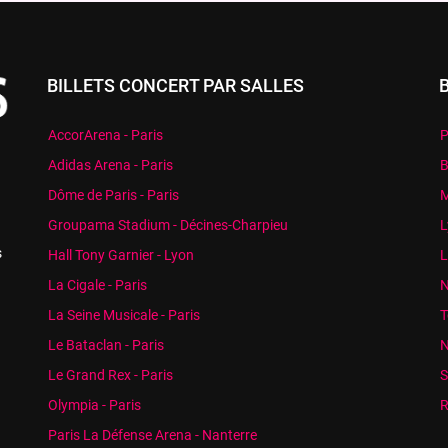
BILLETS CONCERT PAR SALLES
AccorArena - Paris
P
Adidas Arena - Paris
B
Dôme de Paris - Paris
M
Groupama Stadium - Décines-Charpieu
L
s
Hall Tony Garnier - Lyon
L
La Cigale - Paris
N
La Seine Musicale - Paris
T
Le Bataclan - Paris
N
Le Grand Rex - Paris
S
Olympia - Paris
R
Paris La Défense Arena - Nanterre