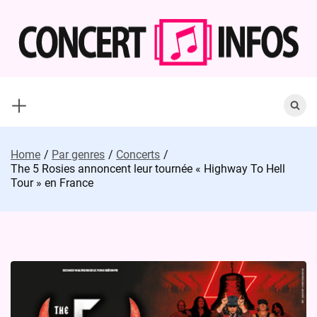
Skip
to
content
Search
for:
Home
Par genres
Concerts
The 5 Rosies annoncent leur tournée « Highway To Hell
Tour » en France