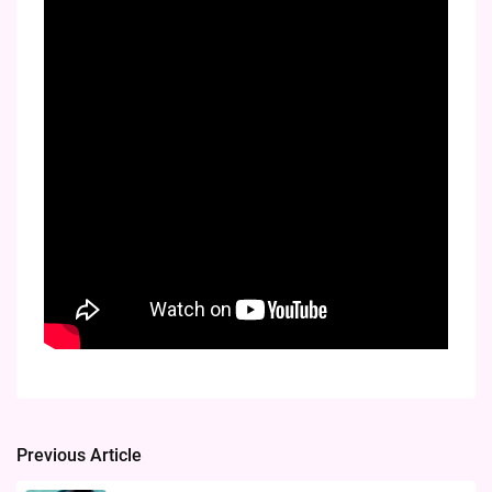
Previous Article
Post