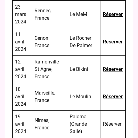
23
Rennes,
mars
Le MeM
Réserver
France
2024
11
Cenon,
Le Rocher
avril
Réserver
France
De Palmer
2024
12
Ramonville
avril
St Agne,
Le Bikini
Réserver
2024
France
18
Marseille,
avril
Le Moulin
Réserver
France
2024
19
Paloma
Nîmes,
avril
(Grande
Réserver
France
2024
Salle)